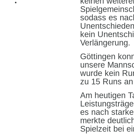
keinen weiter
Spielgemeinsch
sodass es nach
Unentschieden 
kein Unentschi
Verlängerung.
Göttingen kon
unsere Mannsc
wurde kein Run
zu 15 Runs an 
Am heutigen Ta
Leistungsträge
es nach stark
merkte deutlic
Spielzeit bei e