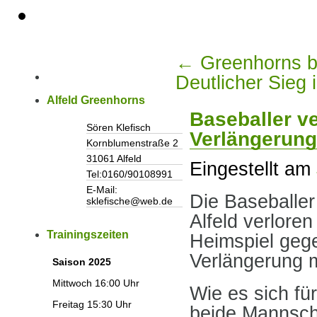
←
Greenhorns bl
Deutlicher Sieg
Alfeld Greenhorns
Baseballer ve
Sören Klefisch
Verlängerung
Kornblumenstraße 2
31061 Alfeld
Eingestellt am
Tel:0160/90108991
E-Mail:
Die Baseballer
sklefische@web.de
Alfeld verlore
Trainingszeiten
Heimspiel gege
Verlängerung m
Saison 2025
Mittwoch 16:00 Uhr
Wie es sich fü
Freitag 15:30 Uhr
beide Mannscha