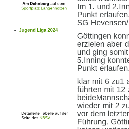
Am Dehnberg
auf dem
Im 1. und 2.In
Sportplatz Langenholzen
Punkt erlaufen
SG Hevensen/A
Jugend Liga 2024
Göttingen konn
erzielen aber 
und ging somit
5.Inning konnt
Punkt erlaufen
klar mit 6 zu1
führten mit 12 
beideMannschaf
wieder mit 2 z
vor dem letzte
Detaillerte Tabelle auf der
Seite des
NBSV
Führung. Götti